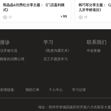
郭晶晶&刘秀红分享主题：《门店盈利模
韩巧军分享主题：《
式》
儿牙早矫项目》
99
￥
12
26
接诊
学习
联系我们
洁牙做引流
《医患沟通艺术》
中齿客服
顾客的消费心理
员工不愿意学习
友情链接:
我的订单
个人中心
学习记录
地址：郑州市管城回族区经开第八大街新亚大厦